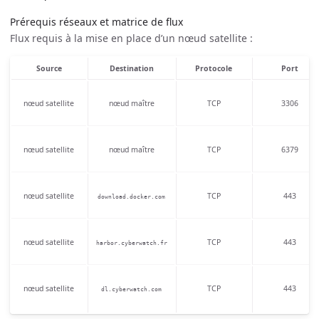
Prérequis réseaux et matrice de flux
Flux requis à la mise en place d’un nœud satellite :
Source
Destination
Protocole
Port
nœud satellite
nœud maître
TCP
3306
nœud satellite
nœud maître
TCP
6379
nœud satellite
TCP
443
download.docker.com
nœud satellite
TCP
443
harbor.cyberwatch.fr
nœud satellite
TCP
443
dl.cyberwatch.com