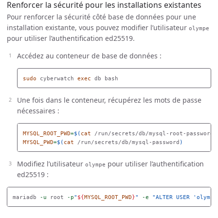
Renforcer la sécurité pour les installations existantes
Pour renforcer la sécurité côté base de données pour une
installation existante, vous pouvez modifier l’utilisateur
olympe
pour utiliser l’authentification ed25519.
Accédez au conteneur de base de données :
sudo 
cyberwatch 
exec 
Une fois dans le conteneur, récupérez les mots de passe
nécessaires :
MYSQL_ROOT_PWD
=
$(
cat
 /run/secrets/db/mysql-root-password
)
MYSQL_PWD
=
$(
cat
 /run/secrets/db/mysql-password
)
Modifiez l’utilisateur
pour utiliser l’authentification
olympe
ed25519 :
mariadb 
-u
 root 
-p
"
${
MYSQL_ROOT_PWD
}
"
-e
"ALTER USER 'olympe