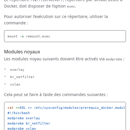
/var/lib/docker/
Docker, doit disposer de l’option
.
exec
Pour autoriser l’exécution sur ce répertoire, utiliser la
commande :
mount 
-o
Modules noyaux
Les modules noyau suivants doivent être activés via
:
modprobe
overlay
br_netfilter
vxlan
Cela peut se faire à l’aide des commandes suivantes :
cat
<<
EOL
 >> /etc/sysconfig/modules/prerequis_docker.modules

#!/bin/bash

modprobe overlay

modprobe br_netfilter

modprobe vxlan
