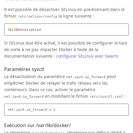
Il est possible de désactiver SELinux en positionnant dans le
fichier
la ligne suivante :
/etc/selinux/config
SELINUX
=
Si SELinux doit être activé, il est possible de configurer le tout
de sorte à ne pas impacter Docker à l’aide de la
documentation suivante :
configurer SELinux avec Swarm
Paramètres sysctl
La désactivation du paramètre
peut
net.ipv4.ip_forward
empêcher Docker de relayer le trafic réseau vers les
conteneurs. Dans ce cas, activer le paramètre
en modifiant le fichier
:
net.ipv4.ip_forward
/etc/sysctl.conf
net.ipv4.ip_forward 
=
Exécution sur /var/lib/docker/
Le répertoire
, répertoire par défaut dédié à