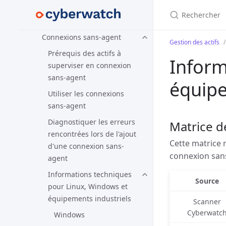
Rechercher
supportés
Agent Cyberwatch
Connexions sans-agent
Gestion des actifs
Prérequis des actifs à
Inform
superviser en connexion
sans-agent
équipe
Utiliser les connexions
sans-agent
Diagnostiquer les erreurs
Matrice d
rencontrées lors de l'ajout
Cette matrice 
d'une connexion sans-
connexion san
agent
Informations techniques
Source
pour Linux, Windows et
équipements industriels
Scanner
Cyberwatc
Windows