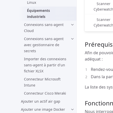
Linux
Scanner
Cyberwatc
Équipements
industriels
Scanner
Connexions sans-agent
Cyberwatc
Cloud
Connexions sans-agent
Prérequis
avec gestionnaire de
secrets
Afin de pouvoi
adéquat :
Importer des connexions
sans-agent à partir d'un
Rendez-vou
fichier XLSX
Dans la par
Connecteur Microsoft
Intune
La liste des s
Connecteur Cisco Meraki
Ajouter un actif air gap
Fonctionn
Ajouter une image Docker
Nous interroge