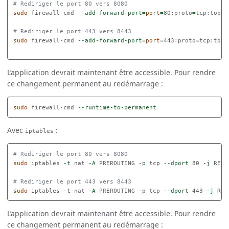
# Rediriger le port 80 vers 8080
sudo 
firewall-cmd 
--add-forward-port
=
port
=
80:proto
=
tcp:topor
# Rediriger le port 443 vers 8443
sudo 
firewall-cmd 
--add-forward-port
=
port
=
443:proto
=
tcp:topo
L’application devrait maintenant être accessible. Pour rendre
ce changement permanent au redémarrage :
sudo 
firewall-cmd 
--runtime-to-permanent
Avec
:
iptables
# Rediriger le port 80 vers 8080
sudo 
iptables 
-t
 nat 
-A
 PREROUTING 
-p
 tcp 
--dport
 80 
-j
 REDI
# Rediriger le port 443 vers 8443
sudo 
iptables 
-t
 nat 
-A
 PREROUTING 
-p
 tcp 
--dport
 443 
-j
 RED
L’application devrait maintenant être accessible. Pour rendre
ce changement permanent au redémarrage :